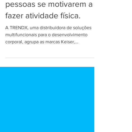
plataforma Goper para as
pessoas se motivarem a
fazer atividade física.
A TRENDX, uma distribuidora de soluções
multifuncionais para o desenvolvimento
corporal, agrupa as marcas Keiser,
Freemotion, RAE, SPIVI, Funxtion, MY e
agora a plataforma Goper. A nova plataforma
traz uma forma inovadora de se exercitar com
facilidade e a qualquer momento. Evo
Systems, consultoria de inovação e
engenharia de software, responsável pelo
desenvolvimento completo do projeto, desta
que Goper não é só uma plataforma, é uma
solução para as pessoas se motivarem a fa