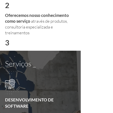
2
Oferecemos nosso conhecimento
como serviço
através de produtos,
consultoria especializada e
treinamentos
3
Desenvolvemos e melhoramos
ambientes
para produção de software
Serviços _
DESENVOLVIMENTO DE
SOFTWARE