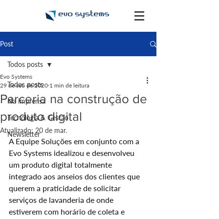
Post
Todos posts
Evo Systems
Todos posts
29 de set. de 2020
1 min de leitura
Parceria na construção de
Na imprensa
produto digital
Tecnologia & Gestão
Atualizado:
20 de mar.
Newsletter
A Equipe Soluções em conjunto com a 
Evo Systems idealizou e desenvolveu 
um produto digital totalmente 
integrado aos anseios dos clientes que 
querem a praticidade de solicitar 
serviços de lavanderia de onde 
estiverem com horário de coleta e 