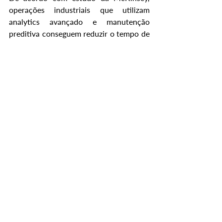
operações industriais que utilizam 
analytics avançado e manutenção 
preditiva conseguem reduzir o tempo de 
inatividade de máquinas entre 30% e 
50%, além de aumentar a vida útil dos 
equipamentos em até 40%. Isso mostra 
que o ganho operacional não está 
apenas em visualizar indicadores, mas 
na capacidade de interpretar 
continuamente os eventos da produção 
e agir antes da falha acontecer. 
Como a Evo Systems 
aplica Engenharia de 
Software com IA na 
indústria