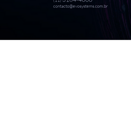
(11)
contacto@evosystems.com.br
Servicios / Productos
Consultoría BPM
Desarrollo de aplicaciones
Implementación de equipos ágiles
Pruebas automatizadas