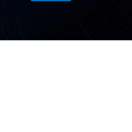
Soluciones
Empresa
Célula de Desarrollo Ágil
Blog
Laboratorio de garaje
Política de privacidade
Ir a visitar
Portal do colaborado
Monitor de IoT
Tecnología Virtus