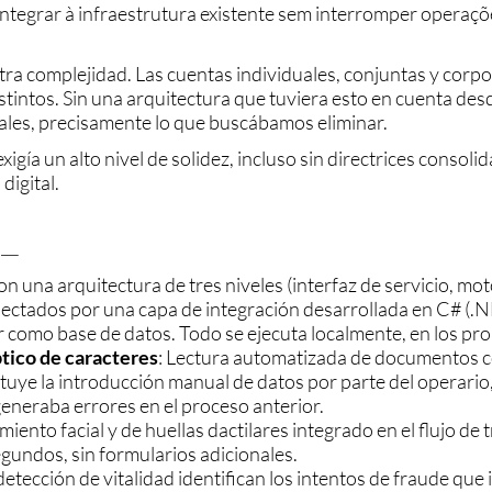
 integrar à infraestrutura existente sem interromper operaçõe
otra complejidad. Las cuentas individuales, conjuntas y corpo
tintos. Sin una arquitectura que tuviera esto en cuenta desde
ales, precisamente lo que buscábamos eliminar.
igía un alto nivel de solidez, incluso sin directrices consoli
digital.
_
una arquitectura de tres niveles (interfaz de servicio, motor
ectados por una capa de integración desarrollada en C# (.N
 como base de datos. Todo se ejecuta localmente, en los pro
tico de caracteres
: Lectura automatizada de documentos c
tituye la introducción manual de datos por parte del operar
eneraba errores en el proceso anterior.
iento facial y de huellas dactilares integrado en el flujo de 
gundos, sin formularios adicionales.
etección de vitalidad identifican los intentos de fraude que 