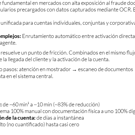
 fundamental en mercados con alta exposición al fraude do
larios precargados con datos capturados mediante OCR. El 
a unificada para cuentas individuales, conjuntas y corporativ
complejos:
Enrutamiento automático entre activación directa y
 agente.
esuelve un punto de fricción. Combinados en el mismo flujo
a llegada del cliente y la activación de la cuenta.
tro pasos: atención en mostrador → escaneo de documentos 
a en el sistema central.
:
de ~60 min¹ a ~10 min (~83% de reducción)
tema 100% manual con documentación física a uno 100% digita
ón de la cuenta:
de días a instantánea
to (no cuantificado) hasta casi cero