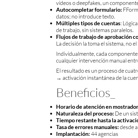
vídeos o deepfakes, un componente
Autocompletar formulario:
FFormu
datos; no introduce texto.
Múltiples tipos de cuentas
: Lógic
de trabajo, sin sistemas paralelos.
Flujos de trabajo de aprobación 
La decisión la toma el sistema, no el
Individualmente, cada componente r
cualquier intervención manual entre l
El resultado es un proceso de cua
→ activación instantánea de la cuent
Beneficios_
Horario de atención en mostrador
Naturaleza del proceso:
De un sis
Tiempo restante hasta la activaci
Tasa de errores manuales:
desde al
Implantación:
44 agencias