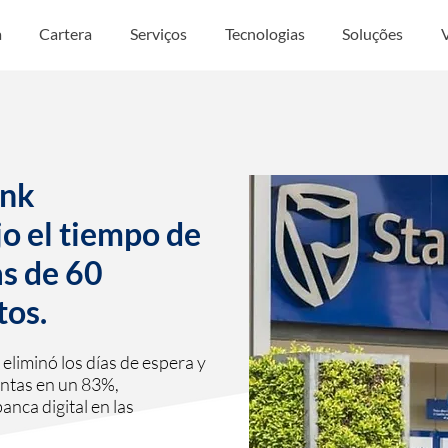
a
Cartera
Serviços
Tecnologias
Soluções
ank
 el tiempo de
s de 60
tos.
iminó los días de espera y
entas en un 83%,
anca digital en las