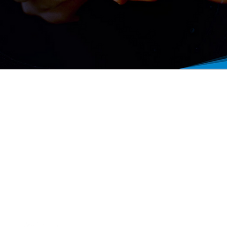
Contacto
contacto@evosystems.com.br
(11) 3164-4000
r
Policía de LGPD
DPO -
Leonardo Dias
dpo@evosytems.com.br