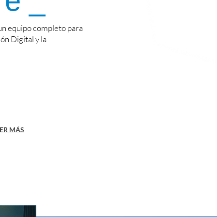
re _
 un equipo completo para
n Digital y la
ER MÁS