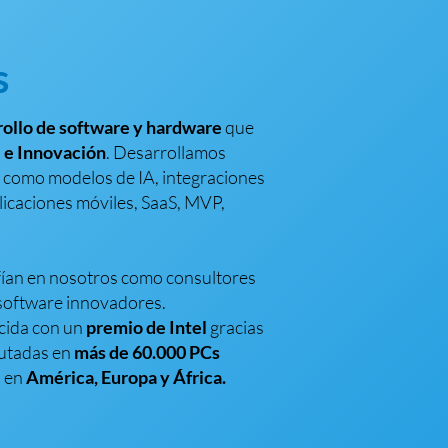
s
rollo de software y hardware
que
 e Innovación
. Desarrollamos
a como modelos de IA, integraciones
plicaciones móviles, SaaS, MVP,
ían en nosotros como consultores
 software innovadores.
cida con un
premio de Intel
gracias
cutadas en
más de 60.000 PCs
s en
América, Europa y África.