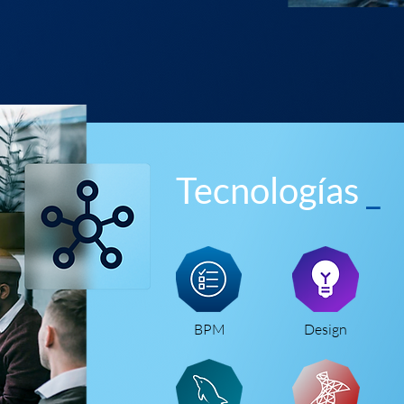
Tecnologías
_
BPM
Design