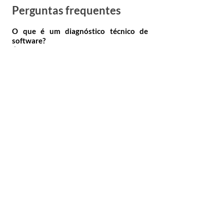
Perguntas frequentes
O que é um diagnóstico técnico de
software?
É uma avaliação estruturada da
arquitetura, qualidade do código,
organização do sistema e oportunidades de
melhoria, permitindo identificar riscos
técnicos antes que impactem a evolução do
produto.
O que foi analisado no Tekoa Eve?
Foram avaliadas as interfaces da aplicação,
arquitetura de frontend e backend,
funcionamento offline, persistência de
dados, organização do código e outros
aspectos relacionados à manutenção e
escalabilidade do sistema.
Quantas telas foram mapeadas?
O diagnóstico documentou
175 telas
da
plataforma, criando um inventário
completo das interfaces existentes.