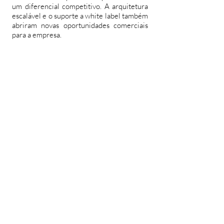
um diferencial competitivo. A arquitetura
escalável e o suporte a white label também
abriram novas oportunidades comerciais
para a empresa.
Perguntas frequentes
O que é o GAC desenvolvido para a
Simple Energy?
O GAC é uma plataforma de gestão de
cobranças que centraliza o fluxo de notas
fiscais, cobranças e pagamentos entre
transmissoras, geradoras e agentes do
mercado de energia.
Por que a Simple Energy substituiu o
sistema anterior?
A empresa buscava maior autonomia sobre
a evolução do produto, além de eliminar
limitações impostas por uma solução de