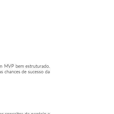
um MVP bem estruturado.
 as chances de sucesso da
ar conceitos de negócio e