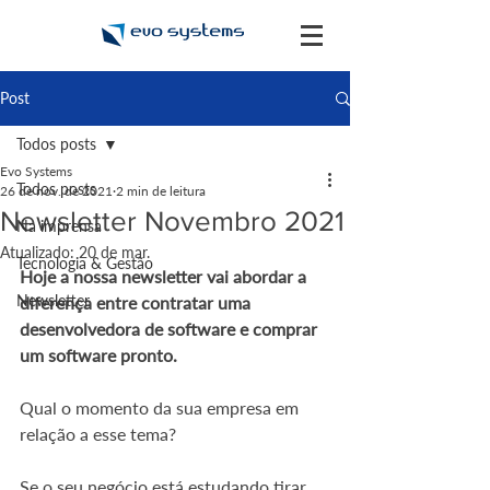
Post
Todos posts
Evo Systems
Todos posts
26 de nov. de 2021
2 min de leitura
Newsletter Novembro 2021
Na imprensa
Atualizado:
20 de mar.
Tecnologia & Gestão
Hoje a nossa newsletter vai abordar a 
Newsletter
diferença entre contratar uma 
desenvolvedora de software e comprar 
um software pronto.
Qual o momento da sua empresa em 
relação a esse tema?
Se o seu negócio está estudando tirar 