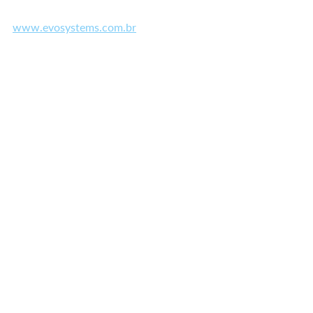
www.evosystems.com.br
O que achou do nosso conteúdo?
Bom
Pode melhorar
software
Newsletter