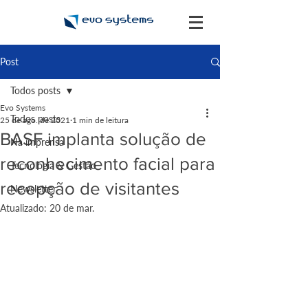
Post
Todos posts
Evo Systems
Todos posts
25 de ago. de 2021
1 min de leitura
BASF implanta solução de
Na imprensa
reconhecimento facial para
Tecnologia & Gestão
recepção de visitantes
Newsletter
Atualizado:
20 de mar.