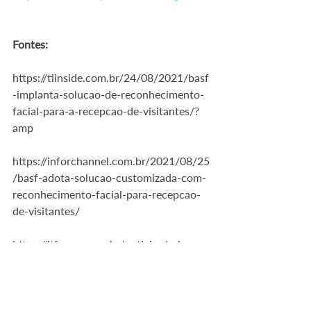
Fontes:
https://tiinside.com.br/24/08/2021/basf
-implanta-solucao-de-reconhecimento-
facial-para-a-recepcao-de-visitantes/?
amp 
https://inforchannel.com.br/2021/08/25
/basf-adota-solucao-customizada-com-
reconhecimento-facial-para-recepcao-
de-visitantes/ 
https://itforum.com.br/noticias/solucao-
usada-pela-basf-automatiza-recepcao-
de-visitantes-usando-selfies/ 
O que achou do nosso conteúdo?