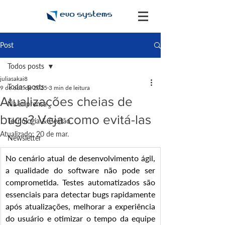
Post
Todos posts
juliasakai8
Todos posts
9 de out. de 2025
3 min de leitura
Atualizações cheias de
Na imprensa
bugs? Veja como evitá-las
Tecnologia & Gestão
Atualizado:
20 de mar.
Newsletter
No cenário atual de desenvolvimento ágil, 
a qualidade do software não pode ser 
comprometida. Testes automatizados são 
essenciais para detectar bugs rapidamente 
após atualizações, melhorar a experiência 
do usuário e otimizar o tempo da equipe 